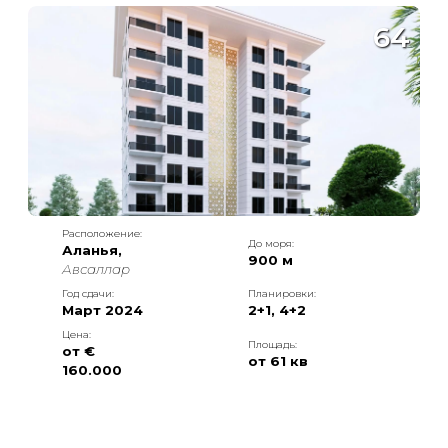
64
Расположение:
До моря:
Аланья
,
900 м
Авсаллар
Год сдачи:
Планировки:
Март 2024
2+1
,
4+2
Цена:
Площадь:
от €
от
61
кв
160.000