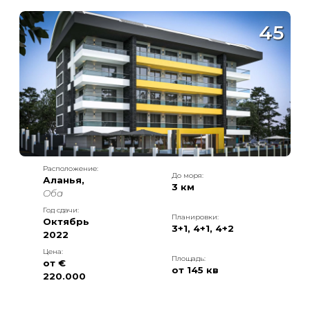
45
Расположение:
До моря:
Аланья
,
3 км
Оба
Год сдачи:
Планировки:
Октябрь
3+1
,
4+1
,
4+2
2022
Цена:
Площадь:
от €
от
145
кв
220.000