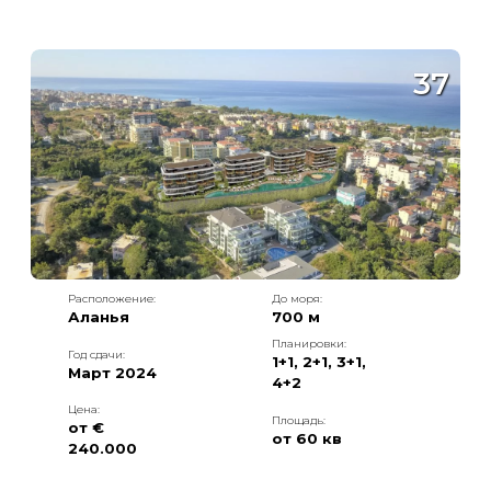
37
Расположение:
До моря:
Аланья
700 м
Планировки:
Год сдачи:
1+1
,
2+1
,
3+1
,
Март 2024
4+2
Цена:
Площадь:
от €
от
60
кв
240.000