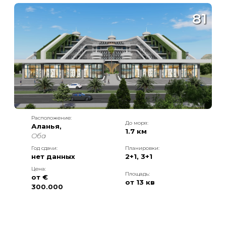
81
Расположение:
До моря:
Аланья
,
1.7 км
Оба
Год сдачи:
Планировки:
нет данных
2+1
,
3+1
Цена:
Площадь:
от €
от
13
кв
300.000