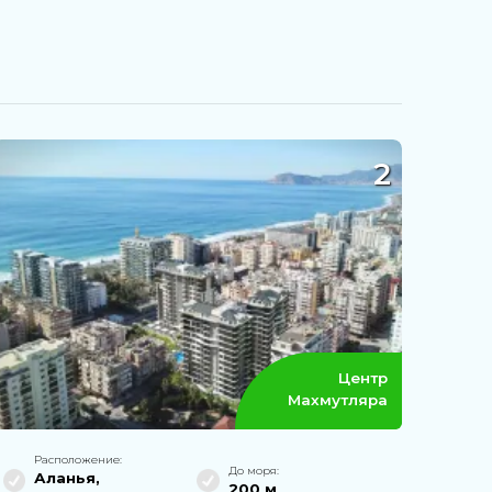
2
Центр
Махмутляра
Расположение:
До моря:
Аланья
,
200 м