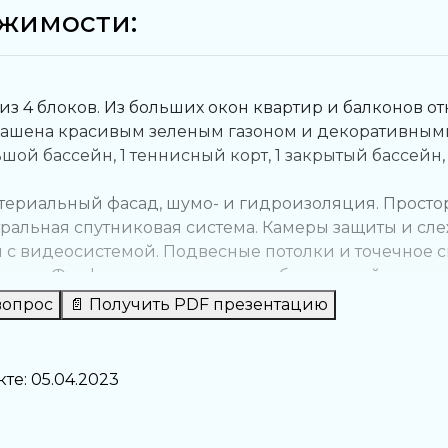
жимости:
т из 4 блоков. Из больших окон квартир и балконов 
крашена красивым зеленым газоном и декоративным
шой бассейн, 1 теннисный корт, 1 закрытый бассейн, 
ктериальный фасад, шумо- и гидроизоляция. Прост
ральная спутниковая система. Камеры защиты и сле
н с видеосистемой. Подвесные потолки и точечное
 класса. Фарфор, керамика и разработка дизайнеров 
ашний телефон и ПВХ окна и двери на балкон с дв
вопрос
📄 Получить PDF презентацию
е: 05.04.2023