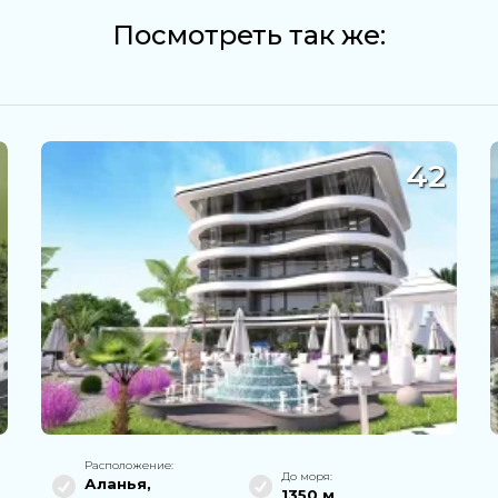
Посмотреть так же:
42
Расположение:
До моря:
Аланья
,
1350 м