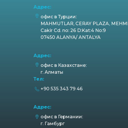
Адрес:
офис в Турции:
MAHMUTLAR, CERAY PLAZA, MEHM
Cakir Cd. no: 26 D:Kat:4 No:9
07450 ALANYA/ ANTALYA
Адрес:
офис в Казахстане:
г. Алматы
Тел:
+90 535 343 79 46
Адрес:
офис в Германии:
г. Гамбург