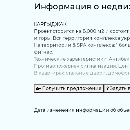
Информация о недви
КАРГЫДЖАК
Проект строится на 8.000 м2 и состои
и горы. Вся территория комплекса у
На территории & SPA комплекса: 1 боль
фитнес.
Технические характеристики: Антиба
Противопожарная сигнализация. Цент
В квартирах: стальные двери, домофо
на стенах и полах из гранита первого
Кондиционеры во всех комнатах, дом
🏡 Получить предложение
❓ Задать 
До центра Аланьи — 15 км.
До аэропорта Газипаша — 15 км.
До Анталии — 150 км.
Дата изменения информации об объект
Дата окончания : 30.12.2021
Поделиться с друзьями: