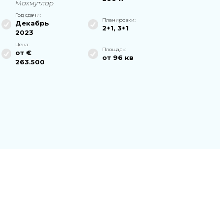
Махмутлар
Год сдачи:
Планировки:
Декабрь
2+1
,
3+1
2023
Цена:
Площадь:
от €
от
96
кв
263.500