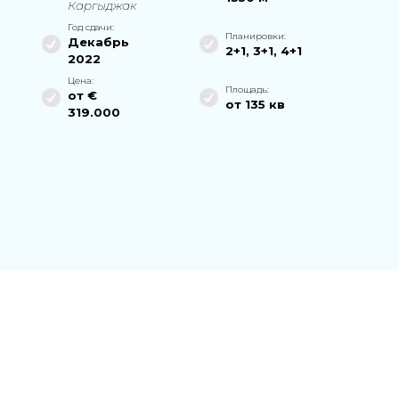
Каргыджак
Год сдачи:
Планировки:
Декабрь
2+1
,
3+1
,
4+1
2022
Цена:
Площадь:
от €
от
135
кв
319.000