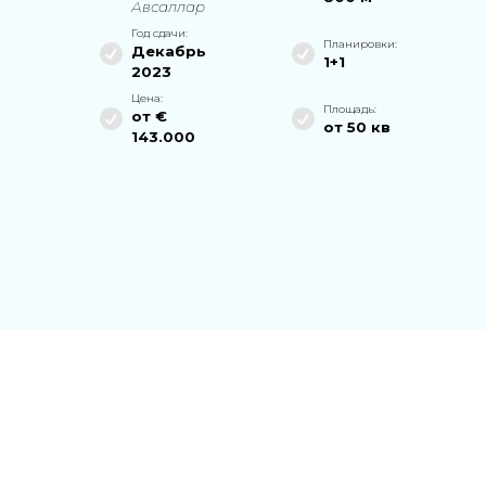
Авсаллар
Год сдачи:
Планировки:
Декабрь
1+1
2023
Цена:
Площадь:
от €
от
50
кв
143.000