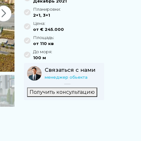
Декабрь 2021
Планировки:
2+1
,
3+1
Цена:
от €
245.000
Площадь:
от
110
кв
До моря:
100 м
Связаться с нами
менеджер обьекта
Получить консультацию